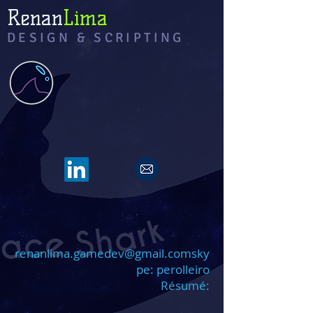
Renan
Lima
DESIGN & SCRIPTING
renanlima.gamedev@gmail.coms
ky
pe: perolleiro
Résumé: