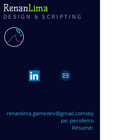
Renan
Lima
DESIGN & SCRIPTING
renanlima.gamedev@gmail.coms
ky
pe: perolleiro
Résumé: